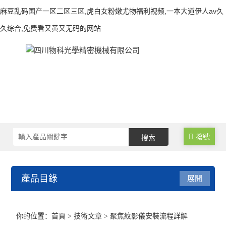
麻豆乱码国产一区二区三区,虎白女粉嫩尤物福利视频,一本大道伊人av久
久综合,免费看又黄又无码的网站
撥號
產品目錄
展開
測速儀
你的位置：
首頁
>
技術文章
> 聚焦紋影儀安裝流程詳解