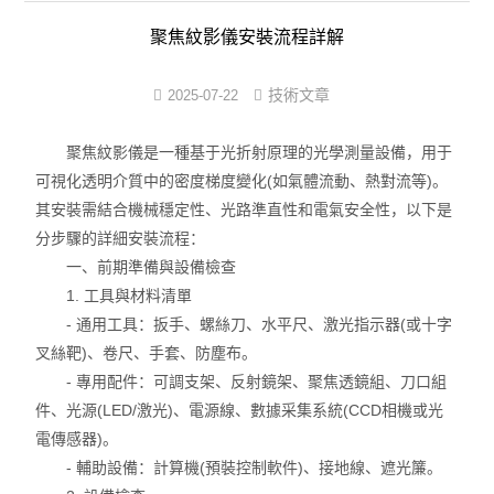
紋影儀
聚焦紋影儀安裝流程詳解
光彈儀
技術文章
2025-07-22
瞬態多光譜輻射測溫系統
聚焦紋影儀是一種基于光折射原理的光學測量設備，用于
窗口玻璃
可視化透明介質中的密度梯度變化(如氣體流動、熱對流等)。
其安裝需結合機械穩定性、光路準直性和電氣安全性，以下是
成像鏡頭
分步驟的詳細安裝流程：
一、前期準備與設備檢查
1. 工具與材料清單
- 通用工具：扳手、螺絲刀、水平尺、激光指示器(或十字
叉絲靶)、卷尺、手套、防塵布。
- 專用配件：可調支架、反射鏡架、聚焦透鏡組、刀口組
件、光源(LED/激光)、電源線、數據采集系統(CCD相機或光
電傳感器)。
- 輔助設備：計算機(預裝控制軟件)、接地線、遮光簾。