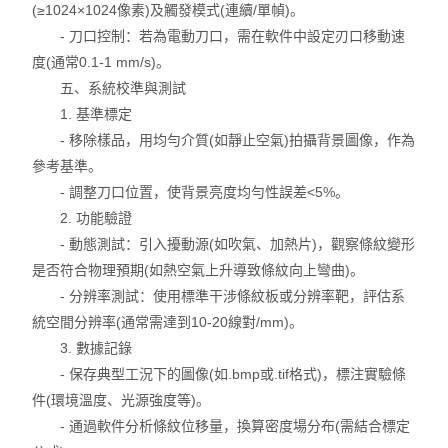
(≥1024×1024像素)及觸發模式(連續/單幀)。
- 刀口控制：若為電動刀口，需在軟件中設定刃口移動速
度(通常0.1-1 mm/s)。
五、系統校準與測試
1. 基準標定
- 移除樣品，用均勻介質(如靜止空氣)拍攝背景圖像，作為
參考基準。
- 調整刀口位置，使背景亮度均勻性誤差<5%。
2. 功能驗證
- 動態測試：引入擾動源(如吹氣、加熱片)，觀察條紋變形
是否符合物理預期(如熱空氣上升導致條紋向上彎曲)。
- 分辨率測試：使用標準干涉條紋板或分辨率靶，評估系
統空間分辨率(通常需達到10-20線對/mm)。
3. 數據記錄
- 保存典型工況下的圖像(如.bmp或.tif格式)，標注實驗條
件(環境溫度、光源強度等)。
- 通過軟件分析條紋位移量，換算密度場分布(需結合標定