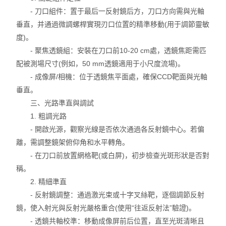
- 刀口組件：置于最后一反射鏡后方，刀口方向需與光軸
垂直，并通過微調螺桿實現刃口位置的精準移動(用于調節靈敏
度)。
- 聚焦透鏡組：安裝在刀口前10-20 cm處，透鏡焦距需匹
配被測場尺寸(例如，50 mm透鏡適用于小尺度流場)。
- 成像屏/相機：位于透鏡焦平面處，確保CCD靶面與光軸
垂直。
三、光路準直與調試
1. 粗調光路
- 開啟光源，觀察光線是否依次通過各反射鏡中心。若偏
離，需調整鏡架俯仰角和水平轉角。
- 在刀口前放置網格靶(或白屏)，初步檢查光斑形狀是否對
稱。
2. 精細準直
- 反射鏡調整：通過激光束或十字叉絲靶，逐個調節反射
鏡，使入射光與反射光嚴格重合(使用“往返反射法”驗證)。
- 透鏡共軸校準：移動成像屏前后位置，直至光斑清晰且