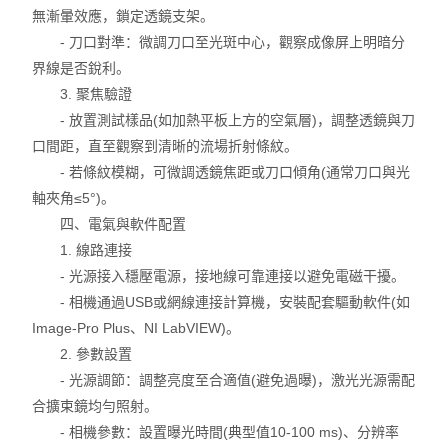
無漸暈效應，鎖定透鏡支架。
- 刀口對準：微調刀口至光斑中心，觀察成像屏上明暗分
界線是否銳利。
3. 聚焦驗證
- 放置測試樣品(如加熱平板上方的空氣層)，調整透鏡與刀
口間距，直至觀察到清晰的流場折射條紋。
- 若條紋模糊，可微調透鏡焦距或刀口傾角(通常刀口與光
軸夾角≤5°)。
四、電氣與軟件配置
1. 線路連接
- 光源接入穩壓電源，接地線可靠連接以避免電磁干擾。
- 相機通過USB或網線連接計算機，安裝配套驅動軟件(如
Image-Pro Plus、NI LabVIEW)。
2. 參數設置
- 光源調節：調整亮度至合適值(避免過曝)，激光光源需配
合擴束鏡均勻照射。
- 相機參數：設置曝光時間(典型值10-100 ms)、分辨率