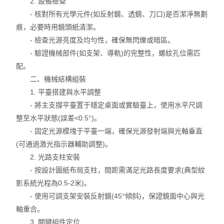
2. 設備檢查
- 核對所有光學元件(如反射鏡、透鏡、刀口)是否潔凈無劃
痕，必要時用鏡頭紙清潔。
- 檢查光源亮度及均勻性，確保無閃爍或暗區。
- 驗證機械部件(如支架、導軌)的完整性，螺紋孔位需匹
配。
二、機械結構組裝
1. 平臺搭建與水平調整
- 將主支撐平臺置于穩定桌面或實驗臺上，使用水平尺調
整至水平狀態(誤差<0.5°)。
- 固定光源模塊于平臺一端，確保光源發射端與光軸垂直
(可通過激光指示器輔助調整)。
2. 光路支柱安裝
- 按設計圖紙布局支柱，間距需滿足光路長度要求(典型紋
影系統光程為0.5-2米)。
- 使用可調支架安裝反射鏡(45°傾斜)，保證鏡面中心與光
軸重合。
3. 關鍵組件定位