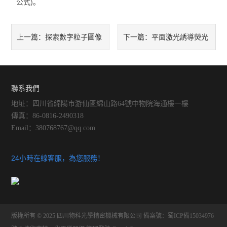
公式)。
探索數字粒子圖像
平面激光誘導熒光
上一篇：
下一篇：
測速儀在流體動力學研究中的
測速系統：流體力學研究中的
重要性
突破性工具
聯系我們
地址：四川省綿陽市游仙區綿山路64號中物院海通樓一樓
傳真：86-0816-2490318
Email：
380768767@qq.com
24小時在線客服，為您服務！
版權所有 © 2025 四川物科光學精密機械有限公司
備案號：蜀ICP備15034976