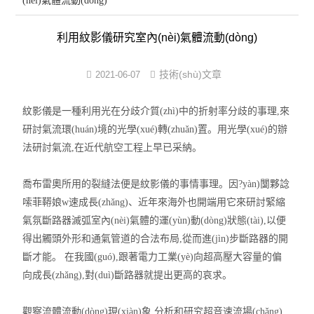
(nèi)氣體流動(dòng)
紋影儀
利用紋影儀研究室內(nèi)氣體流動(dòng)
光彈儀
瞬態(tài)多光譜輻射測(cè)溫系統(tǒng)
技術(shù)文章
2021-06-07
窗口玻璃
紋影儀
是一種利用光在分歧介質(zhì)中的折射率分歧的事理,來
研討氣流環(huán)境的光學(xué)轉(zhuǎn)置。用光學(xué)的辦
成像鏡頭
法研討氣流,在近代航空工程上早已采納。
喬布雷奧所用的裂縫法便是紋影儀的事情事理。因?yàn)闅夥諗
嗦菲鞯娘w速成長(zhǎng)、近年來海外也開端用它來研討緊縮
氣氛斷路器滅弧室內(nèi)氣體的運(yùn)動(dòng)狀態(tài),以便
得出觸頭外形和通氣管道的合法布局,從而進(jìn)步斷路器的開
斷才能。 在我國(guó),跟著電力工業(yè)向超高壓大容量的偏
向成長(zhǎng),對(duì)斷路器就提出更高的哀求。
觀察流體流動(dòng)現(xiàn)象,分析和研究超音速流場(chǎng)