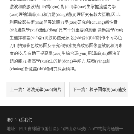
激波和膨脹波結(jié)構(gòu),對(duì)學(xué)生掌握流體力學
(xué)理論知識(shí)和流動(dòng)機(jī)理研究有較大幫助,因此,
利用紋影技術(shù)開展流體力學(xué)研究創(chuàng)新性實
(shí)踐教學(xué)活動(dòng)具有十分重要的意義.通過讓學(xué)
生選擇和設(shè)計(jì)紋影儀光源,設(shè)計(jì)和制作不同彩色
刀口拍攝彩色紋影圖及研究和探索提高紋影圖像靈敏度和清晰
度的技巧,有助于提高學(xué)生綜合運(yùn)用知識(shí)解決問
題的能力,提高學(xué)生的動(dòng)手能力,培養(yǎng)創
(chuàng)新意識(shí)和研究探索精神。
清洗光學(xué)鏡片
粒子圖像測(cè)速技
上一篇：
下一篇：
需要注意哪些事項(xiàng)？
術(shù)的優(yōu)點(diǎn)表現
(xiàn)在哪些方面？
聯(lián)系我們
地址：四川省綿陽市游仙區(qū)綿山路64號(hào)中物院海通樓一