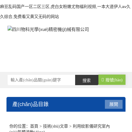
麻豆乱码国产一区二区三区,虎白女粉嫩尤物福利视频,一本大道伊人av久
久综合,免费看又黄又无码的网站
撥號(hào)
產(chǎn)品目錄
展開
測(cè)速儀
你的位置：
首頁
>
技術(shù)文章
> 利用紋影儀研究室內